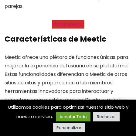
parejas.
Visitar Meetic
Características de Meetic
Meetic ofrece una plétora de funciones únicas para
mejorar la experiencia del usuario en su plataforma.
Estas funcionalidades diferencian a Meetic de otros
sitios de citas y proporcionan a los miembros
herramientas innovadoras para interactuar y
conectarse con posibles parejas. Desde la práctica
Utilizamos cookies para optimizar nuestro sitio web y
función Boost, que aumenta la visibilidad del perfil,
hasta el discreto Modo Incógnito para mayor
nuestro servicio.
Aceptar Todo
Rechazar
privacidad, las funciones de Meetic se adaptan a
Personalizar
diversas preferencias y necesidades. Cada función