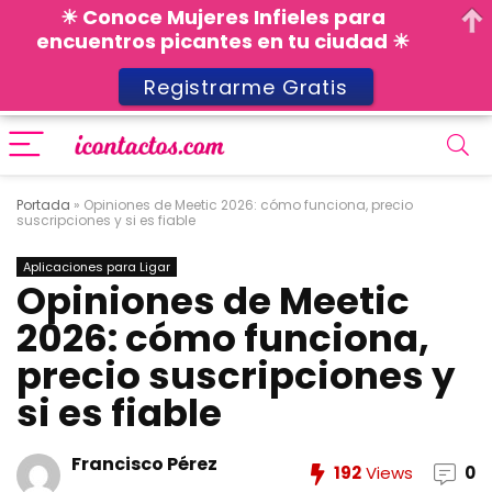
☀ Conoce Mujeres Infieles para
encuentros picantes en tu ciudad ☀
Registrarme Gratis
Portada
»
Opiniones de Meetic 2026: cómo funciona, precio
suscripciones y si es fiable
Aplicaciones para Ligar
Opiniones de Meetic
2026: cómo funciona,
precio suscripciones y
si es fiable
Francisco Pérez
192
Views
0