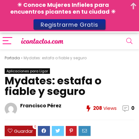
☀ Conoce Mujeres Infieles para
encuentros picantes en tu ciudad ☀
Registrarme Gratis
Portada
»
Mydates: estafa o fiable y seguro
Aplicaciones para Ligar
Mydates: estafa o
fiable y seguro
Francisco Pérez
208
Views
0
0
Guardar