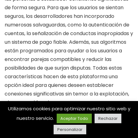
de forma segura. Para que los usuarios se sientan
seguros, los desarrolladores han incorporado
numerosas salvaguardas, como la autenticación de
cuentas, la señalización de conductas inapropiadas y
un sistema de pago fiable. Además, sus algoritmos
están programados para ayudar a los usuarios a
encontrar parejas compatibles y reducir las
posibilidades de que surjan disputas. Todas estas
características hacen de esta plataforma una
opción ideal para quienes deseen establecer
conexiones significativas sin temor a la explotación,
el acoso o el fraude.
Utilizamos cookies para optimizar nuestro sitio web y
nuestro servicio.
Aceptar Todo
Rechazar
Los creadores de esta aplicación también ofrecen
un enfoque proactivo de la seguridad de los usuarios.
Personalizar
Todos los perfiles se comprueban mediante