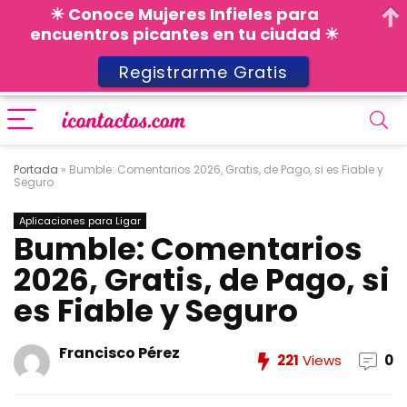
☀ Conoce Mujeres Infieles para
encuentros picantes en tu ciudad ☀
Registrarme Gratis
Portada
»
Bumble: Comentarios 2026, Gratis, de Pago, si es Fiable y
Seguro
Aplicaciones para Ligar
Bumble: Comentarios
2026, Gratis, de Pago, si
es Fiable y Seguro
Francisco Pérez
221
Views
0