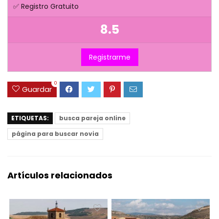
✅ Registro Gratuito
8.5
Registrarme
0
Guardar
ETIQUETAS:
busca pareja online
página para buscar novia
Artículos relacionados