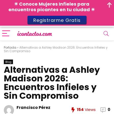
☀ Conoce Mujeres Infieles para
encuentros picantes en tu ciudad ☀
Registrarme Gratis
Portada
»
Alternativas a Ashley Madison 2026: Encuentros Infieles y
Sin Compromiso
Blog
Alternativas a Ashley
Madison 2026:
Encuentros Infieles y
Sin Compromiso
Francisco Pérez
154
Views
0