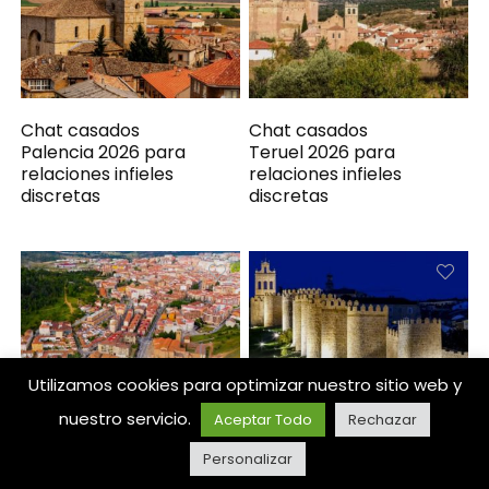
Chat casados
Chat casados
Palencia 2026 para
Teruel 2026 para
relaciones infieles
relaciones infieles
discretas
discretas
Utilizamos cookies para optimizar nuestro sitio web y
nuestro servicio.
Aceptar Todo
Rechazar
Chat casados Soria 2026
Chat casados Ávila 2026
para relaciones infieles
para relaciones infieles
Personalizar
discretas
discretas