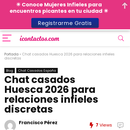
☀ Conoce Mujeres Infieles para
encuentros picantes en tu ciudad ☀
Registrarme Gratis
Portada
»
Chat casados Huesca 2026 para relaciones infieles
discretas
Blog
Chat Casados España
Chat casados
Huesca 2026 para
relaciones infieles
discretas
Francisco Pérez
7
Views