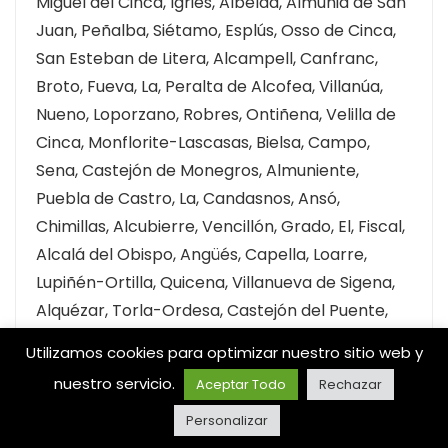
Miguel del Cinca, Igriés, Albelda, Almunia de San
Juan, Peñalba, Siétamo, Esplús, Osso de Cinca,
San Esteban de Litera, Alcampell, Canfranc,
Broto, Fueva, La, Peralta de Alcofea, Villanúa,
Nueno, Loporzano, Robres, Ontiñena, Velilla de
Cinca, Monflorite-Lascasas, Bielsa, Campo,
Sena, Castejón de Monegros, Almuniente,
Puebla de Castro, La, Candasnos, Ansó,
Chimillas, Alcubierre, Vencillón, Grado, El, Fiscal,
Alcalá del Obispo, Angüés, Capella, Loarre,
Lupiñén-Ortilla, Quicena, Villanueva de Sigena,
Alquézar, Torla-Ordesa, Castejón del Puente,
Canal de Berdún, Banastás, Berbegal, Pueyo de
Utilizamos cookies para optimizar nuestro sitio web y
Santa Cruz, Castillonroy, Sahún, Aisa, Arén, Salas
nuestro servicio.
Aceptar Todo
Rechazar
Altas, Casbas de Huesca, Alberuela de Tubo,
Personalizar
Plan, Laspuña, Naval, Alcalá de Gurrea, Torres